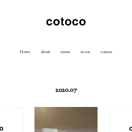
Home
about
menu
access
contact
2020
.
07