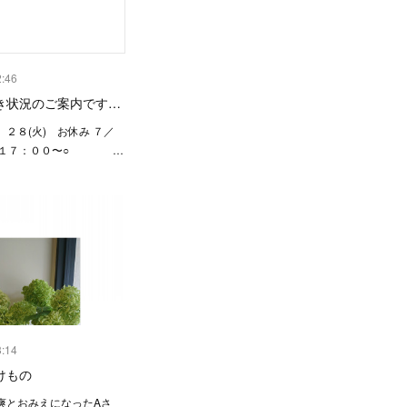
2:46
き状況のご案内です…
２８(火) お休み ７／
瀬 １７：００〜○ …
3:14
けもの
爽とおみえになったAさ