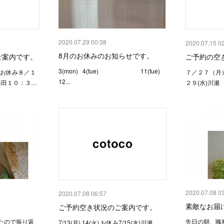
2020.07.29 00:38
2020.07.15 0
8月のお休みのお知らせです。
ご案内です。
ご予約の空
3(mon) 4(tue) 11(tue)
 お休み８／１
７／２７（月）
12...
田１０：３…
２９(水)川
2020.07.08 0
2020.07.08 06:57
素敵なお届
ご予約空き状況のご案内です。
たので振り返
先日の朝、颯
7/13(月) 14(火) お休み7/15(水)川瀬