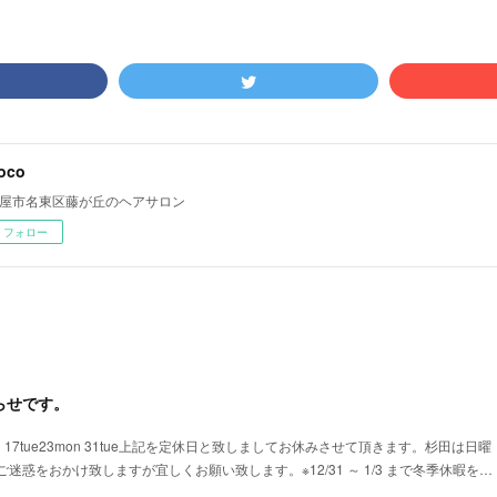
oco
屋市名東区藤が丘のヘアサロン
フォロー
らせです。
16mon 17tue23mon 31tue上記を定休日と致しましてお休みさせて頂きます。杉田は日曜
迷惑をおかけ致しますが宜しくお願い致します。※12/31 ～ 1/3 まで冬季休暇を…