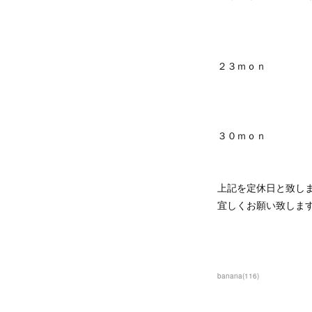
２３ｍｏｎ
３０ｍｏｎ
上記を定休日と致し
宜しくお願い致しま
banana
(
116
)