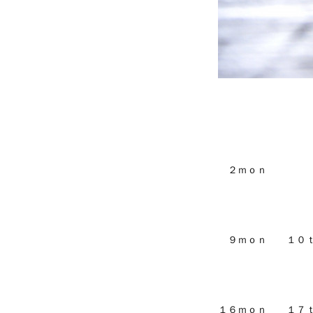
２ｍｏｎ
９ｍｏｎ １０ｔ
１６ｍｏｎ １７