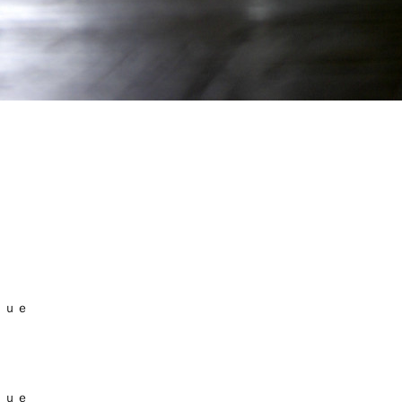
ｕｅ
ｔｕｅ