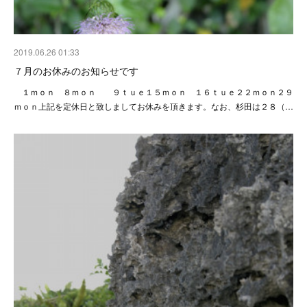
2019.06.26 01:33
７月のお休みのお知らせです
１ｍｏｎ ８ｍｏｎ ９ｔｕｅ１５ｍｏｎ １６ｔｕｅ２２ｍｏｎ２９
ｍｏｎ上記を定休日と致しましてお休みを頂きます。なお、杉田は２８（…