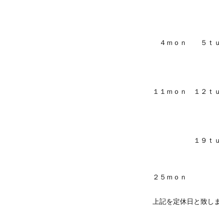
４ｍｏｎ ５ｔ
１１ｍｏｎ １２ｔ
１９ｔｕ
２５ｍｏｎ
上記を定休日と致し