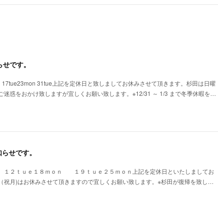
らせです。
16mon 17tue23mon 31tue上記を定休日と致しましてお休みさせて頂きます。杉田は日曜
迷惑をおかけ致しますが宜しくお願い致します。※12/31 ～ 1/3 まで冬季休暇を…
知らせです。
１２ｔｕｅ１８ｍｏｎ １９ｔｕｅ２５ｍｏｎ上記を定休日といたしましてお
（祝月)はお休みさせて頂きますので宜しくお願い致します。※杉田が復帰を致し…