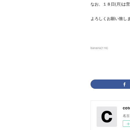
なお、１８日(月)は
よろしくお願い致し
banana
(
116
)
cot
名古