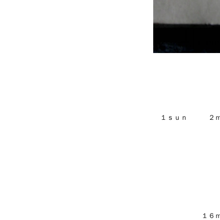
１ｓｕｎ ２ｍ
１０
１６ｍｏｎ