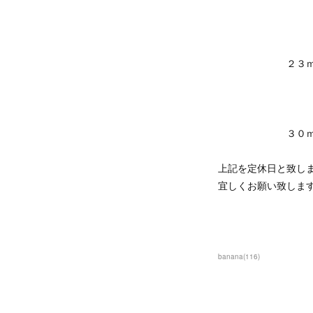
２３ｍｏ
３０ｍｏ
上記を定休日と致し
宜しくお願い致しま
banana
(
116
)