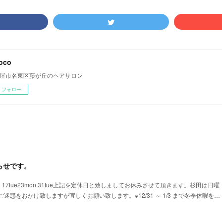
oco
屋市名東区藤が丘のヘアサロン
フォロー
らせです。
16mon 17tue23mon 31tue上記を定休日と致しましてお休みさせて頂きます。杉田は日曜
迷惑をおかけ致しますが宜しくお願い致します。※12/31 ～ 1/3 まで冬季休暇を…