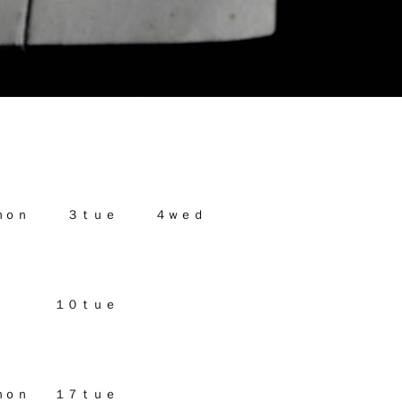
ｏｎ ３ｔｕｅ ４ｗｅｄ
ｔｕｅ
 １７ｔｕｅ