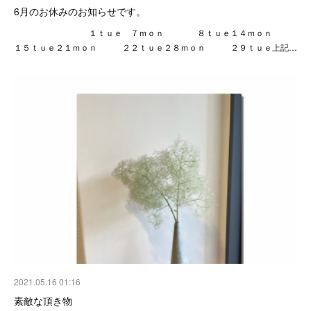
6月のお休みのお知らせです。
１ｔｕｅ ７ｍｏｎ ８ｔｕｅ１４ｍｏｎ
１５ｔｕｅ２１ｍｏｎ ２２ｔｕｅ２８ｍｏｎ ２９ｔｕｅ上記…
2021.05.16 01:16
素敵な頂き物