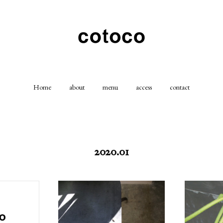
Home
about
menu
access
contact
2020
.
01