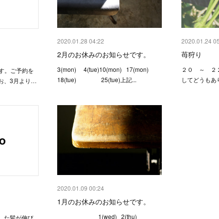
2020.01.28 04:22
2020.01.24 0
2月のお休みのお知らせです。
苺狩り
3(mon) 4(tue)10(mon) 17(mon)
２０ ～ ２
ます。ご予約を
18(tue) 25(tue)上記...
してどうもあ
お、3月より…
2020.01.09 00:24
1月のお休みのお知らせです。
1(wed) 2(thu)
した髪が伸び