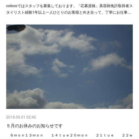
cotocoではスタッフを募集しております。「応募資格」美容師免許取得者ス
タイリスト経験1年以上一人ひとりのお客様と向き合って、丁寧にお仕事…
2019.05.01 02:45
５月のお休みのお知らせです
６ｍｏｎ１３ｍｏｎ １４ｔｕｅ２０ｍｏｎ ２１ｔｕｅ ２２ｗ