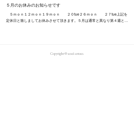
５月のお休みのお知らせです
５ｍｏｎ１２ｍｏｎ１９ｍｏｎ ２０tue２６ｍｏｎ ２７tue上記を
定休日と致しましてお休みさせて頂きます。５月は通常と異なり第４週と…
Copyright ©
2026
cotoco
.