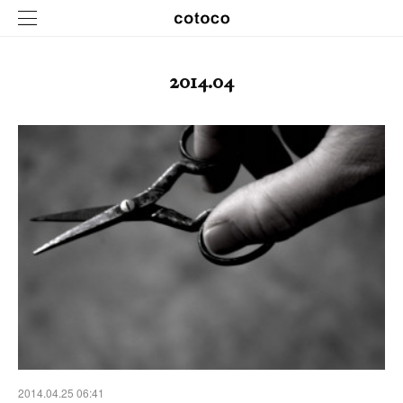
2014
.
04
2014.04.25 06:41