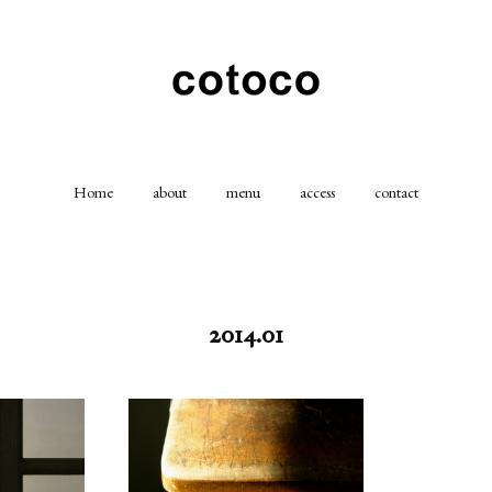
Home
about
menu
access
contact
2014
.
01