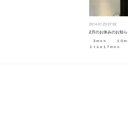
2014.01.23 07:32
2月のお休みのお知ら
３ｍｏｎ １０ｍ
１ｔｕｅ１７ｍｏｎ 