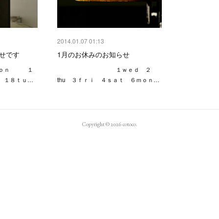
2014.01.07 01:13
せです
1月のお休みのお知らせ
ｏｎ １
１ｗｅｄ ２
１８ｔｕ…
thu ３ｆｒｉ ４ｓａｔ ６ｍｏｎ…
Copyright ©
2026
cotoco
.