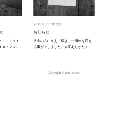
2013.05.17 01:23
せ
お知らせ
ｎ １１ｔ
沢山の方に支えて頂き、一周年を迎え
ｔｕｅ２４…
る事がでしました。大変ありがたく…
Copyright ©
2026
cotoco
.