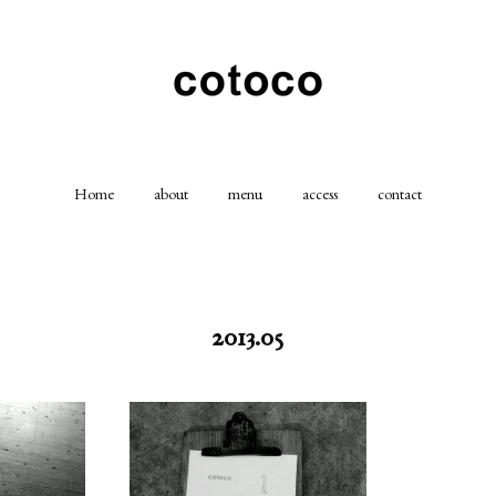
Home
about
menu
access
contact
2013
.
05