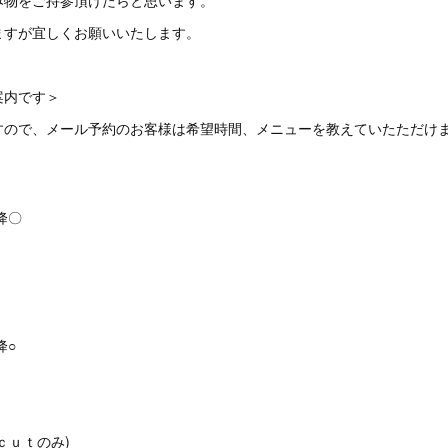
み物をご持参頂けたらと思います。
ますが宜しくお願いいたします。
ご案内です＞
すので、メール予約のお客様は希望時間、メニューを教えていたただけ
以降〇
降○
ｃｕｔのみ)