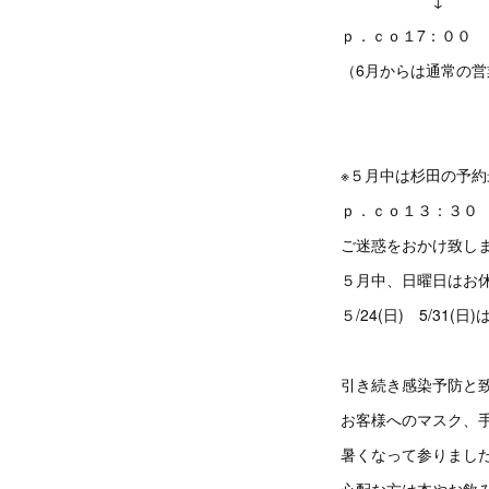
↓
ｐ．ｃｏ１7：００
（6月からは通常の
※５月中は杉田の予
ｐ．ｃｏ１３：３０
ご迷惑をおかけ致し
５月中、日曜日はお
５/24(日) 5/3
引き続き感染予防と
お客様へのマスク、
暑くなって参りまし