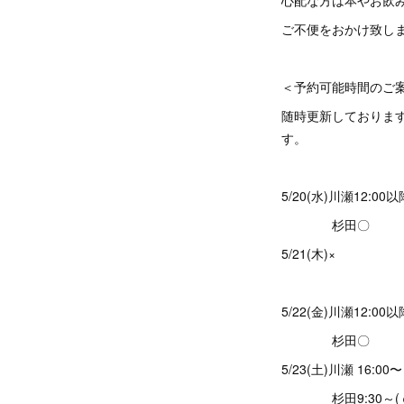
心配な方は本やお飲
ご不便をおかけ致し
＜予約可能時間の
随時更新しておりま
す。
5/20(水)川瀬12:00
杉田〇
5/21(木)×
5/22(金)川瀬12:00以
杉田〇
5/23(土)川瀬 16:00〜
杉田9:30～(