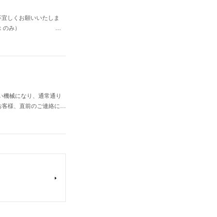
卒宜しくお願いいたしま
：００〜（ｃｕｔのみ） …
い機械になり、通常通り
お客様、直前のご連絡に…