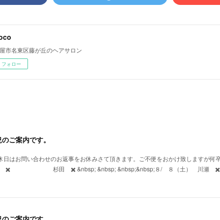
oco
屋市名東区藤が丘のヘアサロン
フォロー
況のご案内です。
定休日はお問い合わせのお返事をお休みさて頂きます。ご不便をおかけ致しますが何
 ✖️ 杉田 ✖️ &nbsp; &nbsp; &nbsp;&nbsp;８/ 
況のご案内です。