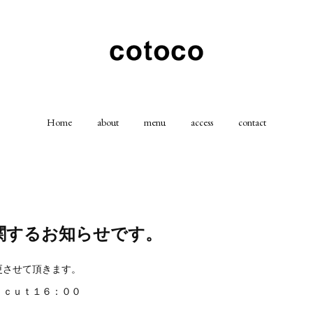
Home
about
menu
access
contact
関するお知らせです。
更させて頂きます。
 ｃｕｔ１６：００