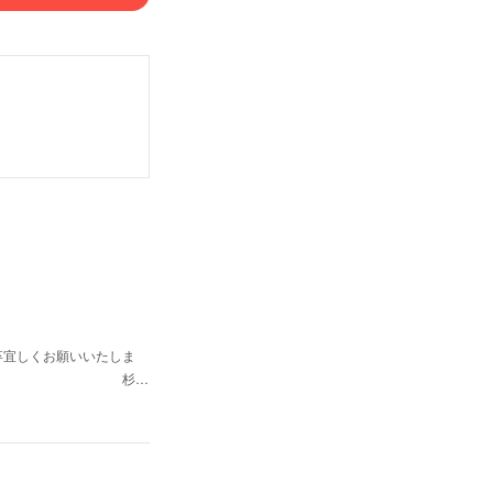
卒宜しくお願いいたしま
８（土） 川瀬 ✖️ 杉…