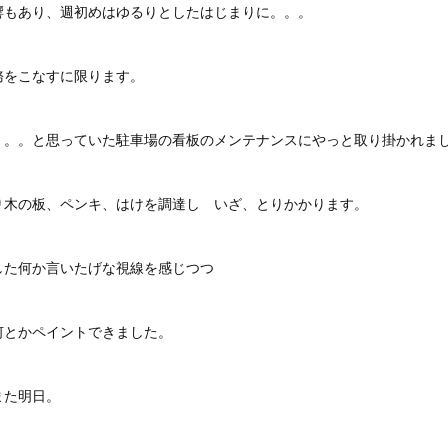
響もあり、週初めはゆるりとしたはじまりに。。。
務をこなすに限ります。
。。。と思っていた駐車場の看板のメンテナンスにやっと取り掛かれま
り木の板、ペンキ、はけを調達し いざ、とりかかります。
した何か言いたげな視線を感じつつ
何とかペイントできました。
また明日。