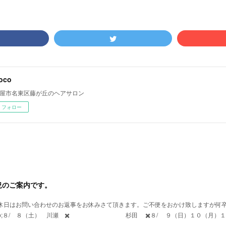
oco
屋市名東区藤が丘のヘアサロン
フォロー
況のご案内です。
定休日はお問い合わせのお返事をお休みさて頂きます。ご不便をおかけ致しますが何
sp;&nbsp;８/ ８（土） 川瀬 ✖️ 杉田 ✖️８/ ９（日）１０（月）