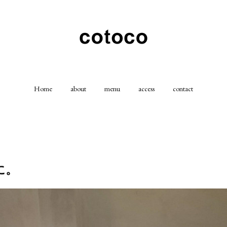
Home
about
menu
access
contact
に。