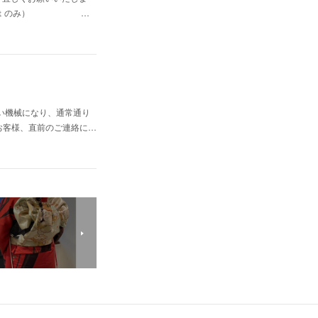
：００〜（ｃｕｔのみ） …
い機械になり、通常通り
お客様、直前のご連絡に…