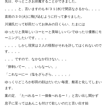
先日、やっとこさお邪魔することができました。
。。。。と、言いますのも８/３１(水)で閉店なさるから。。。。
直前の３０(火)に飛び込むように行って参りました。
川瀬氏だって杉田だってお休みの日くらい、たまには
ゆったりと美味しいコーヒーと美味しいパンでゆったり優雅にモ
ーニングしたいです。。。。
。。。。しかし現実は２人の怪獣がそれを許してはくれないので
す。。。。
。。。ですので、なかなか行けない。。。
「卵剥いてー、、、いらなーい。」
「これなーにー（塩をざらざら。。。。。」
ゆっくりどころか杉田の顔はだいたい毎度、般若と化してしまい
ます。
案の定、「たべれるー！一個食べれるー！」と言い出し聞かず
息子に至ってはあんこも付けて欲しいのだと言い出す始