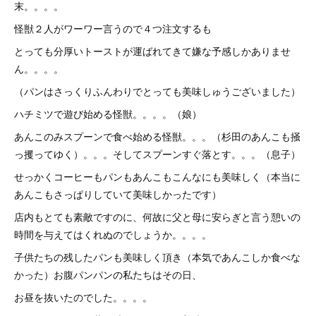
末。。。。
怪獣２人がワーワー言うので４つ注文するも
とっても分厚いトーストが運ばれてきて嫌な予感しかありませ
ん。。。。
（パンはさっくりふんわりでとっても美味しゅうございました）
ハチミツで遊び始める怪獣。。。。（娘）
あんこのみスプーンで食べ始める怪獣。。。（杉田のあんこも掻
っ攫ってゆく）。。。そしてスプーンすぐ落とす。。。（息子）
せっかくコーヒーもパンもあんこもこんなにも美味しく（本当に
あんこもさっぱりしていて美味しかったです）
店内もとても素敵ですのに、何故に父と母に安らぎと言う憩いの
時間を与えてはくれぬのでしょうか。。。。
子供たちの残したパンも美味しく頂き（本気であんこしか食べな
かった）お腹パンパンの私たちはその日、
お昼を抜いたのでした。。。。