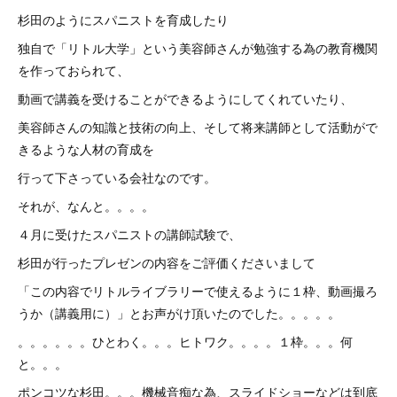
杉田のようにスパニストを育成したり
独自で「リトル大学」という美容師さんが勉強する為の教育機関
を作っておられて、
動画で講義を受けることができるようにしてくれていたり、
美容師さんの知識と技術の向上、そして将来講師として活動がで
きるような人材の育成を
行って下さっている会社なのです。
それが、なんと。。。。
４月に受けたスパニストの講師試験で、
杉田が行ったプレゼンの内容をご評価くださいまして
「この内容でリトルライブラリーで使えるように１枠、動画撮ろ
うか（講義用に）」とお声がけ頂いたのでした。。。。。
。。。。。。ひとわく。。。ヒトワク。。。。１枠。。。何
と。。。
ポンコツな杉田。。。機械音痴な為、スライドショーなどは到底