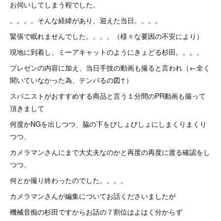
お伺いしてしまう程でした。
。。。。そんな経緯があり、迎えた当日。。。。
緊張で眠れませんでした。。。。（様々な要因の不安により）
現地に到着し、ミーアキャットのようにきょどる杉田。。。。
プレゼンの内容に加え、当日手技の動画も撮ると言われ（←全く
聞いていなかった為、テンパるの図↑）
スパニストがおすすめする商品と言う１分間のPR動画も撮って
頂きまして
何度かNGを出しつつ、脇の下をびしょびしょにしまくりまくり
つつ、
カメラマンさんにまで大丈夫なのかと再度の再度に渡る確認をし
つつ、
何とか撮り終わったのでした。。。。
カメラマンさんが編集についてお話くださいましたが
機械音痴の杉田ですからお話の７割位はよはく分からず