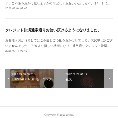
す。ご不便をおかけ致しますが何卒宜しくお願いいたします。９/ １（…
2026.08.04 02:48
クレジット決済通常通りお使い頂けるようになりました。
お客様へおかれましてはご不便とご心配をおかけしてしまい大変申し訳ござ
いませんでした。７/９より新しい機械になり、通常通りクレジット決済…
2026.07.11 08:43
2022.09.08 06:01
2022.08.26 01:17
FUZIGAOKA DE モーニング
花火
Copyright ©
2026
cotoco
.