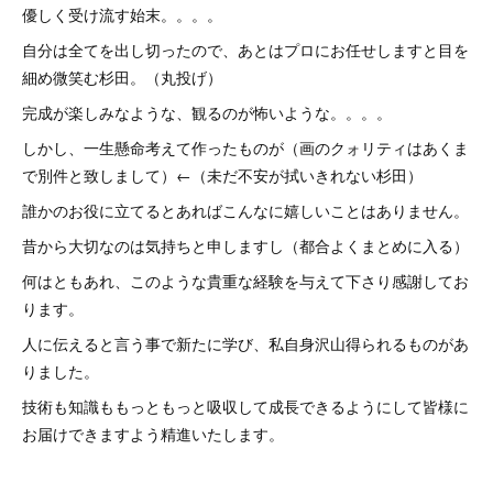
優しく受け流す始末。。。。
自分は全てを出し切ったので、あとはプロにお任せしますと目を
細め微笑む杉田。（丸投げ）
完成が楽しみなような、観るのが怖いような。。。。
しかし、一生懸命考えて作ったものが（画のクォリティはあくま
で別件と致しまして）←（未だ不安が拭いきれない杉田）
誰かのお役に立てるとあればこんなに嬉しいことはありません。
昔から大切なのは気持ちと申しますし（都合よくまとめに入る）
何はともあれ、このような貴重な経験を与えて下さり感謝してお
ります。
人に伝えると言う事で新たに学び、私自身沢山得られるものがあ
りました。
技術も知識ももっともっと吸収して成長できるようにして皆様に
お届けできますよう精進いたします。