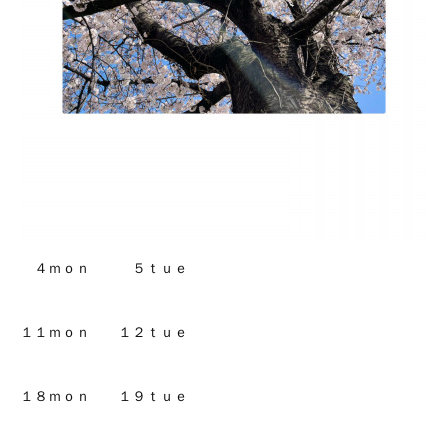
４ｍｏｎ ５ｔｕｅ
１１ｍｏｎ １２ｔｕｅ
１８ｍｏｎ １９ｔｕｅ